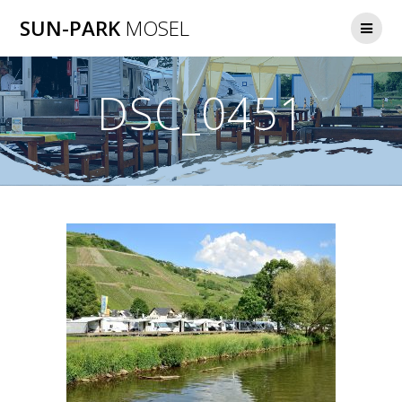
Zum
SUN-PARK
MOSEL
Inhalt
springen
DSC_0451