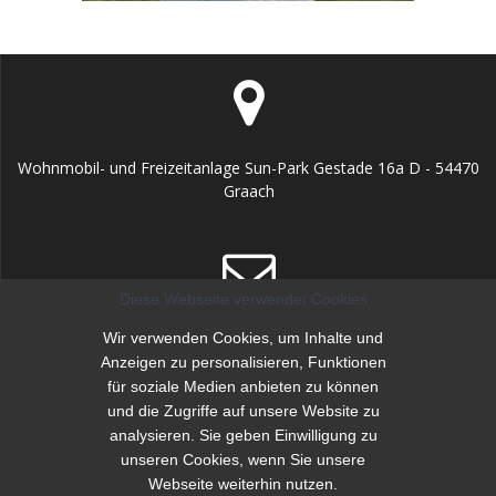
Wohnmobil- und Freizeitanlage Sun-Park Gestade 16a D - 54470
Graach
Diese Webseite verwendet Cookies
info@sunpark-mosel.de
Wir verwenden Cookies, um Inhalte und
Anzeigen zu personalisieren, Funktionen
für soziale Medien anbieten zu können
und die Zugriffe auf unsere Website zu
analysieren. Sie geben Einwilligung zu
unseren Cookies, wenn Sie unsere
Webseite weiterhin nutzen.
+49 (0) 65 31 / 971 99 88