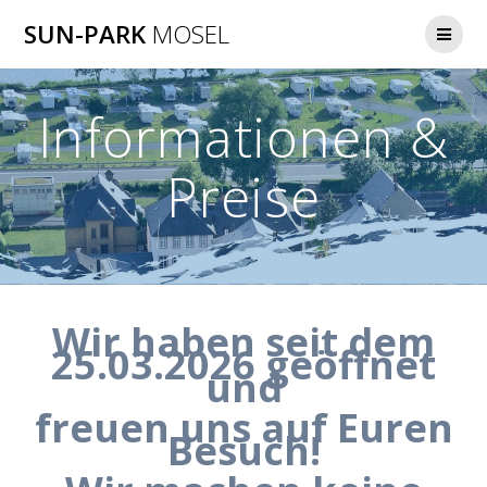
Zum
SUN-PARK
MOSEL
Inhalt
springen
Informationen &
Preise
Wir haben seit dem
25.03.2026 geöffnet
und
freuen uns auf Euren
Besuch!