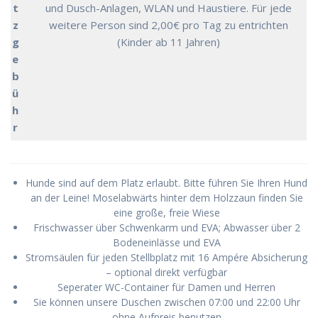
t
und Dusch-Anlagen, WLAN und Haustiere. Für jede
z
weitere Person sind 2,00€ pro Tag zu entrichten
g
(Kinder ab 11 Jahren)
e
b
ü
h
r
Hunde sind auf dem Platz erlaubt. Bitte führen Sie Ihren Hund
an der Leine! Moselabwärts hinter dem Holzzaun finden Sie
eine große, freie Wiese
Frischwasser über Schwenkarm und EVA; Abwasser über 2
Bodeneinlässe und EVA
Stromsäulen für jeden Stellbplatz mit 16 Ampére Absicherung
– optional direkt verfügbar
Seperater WC-Container für Damen und Herren
Sie können unsere Duschen zwischen 07:00 und 22:00 Uhr
ohne Aufpreis benutzen