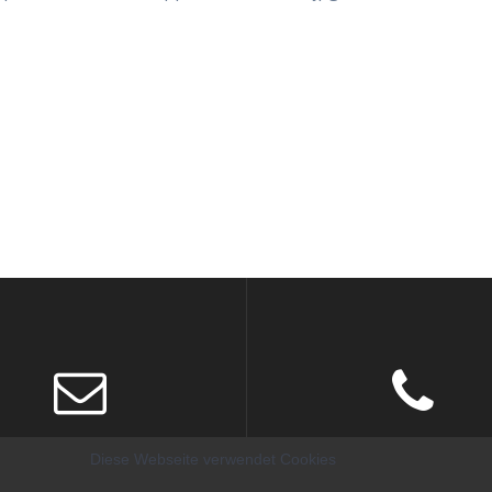
nfo@sunpark-mosel.de
+49 (0) 65 31 / 971 99
Diese Webseite verwendet Cookies