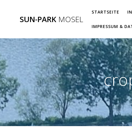
Zum
Inhalt
STARTSEITE
I
SUN-PARK
MOSEL
springen
IMPRESSUM & D
cro