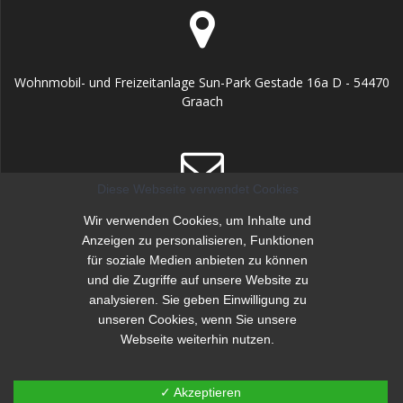
Wohnmobil- und Freizeitanlage Sun-Park Gestade 16a D - 54470
Graach
Diese Webseite verwendet Cookies
info@sunpark-mosel.de
Wir verwenden Cookies, um Inhalte und
Anzeigen zu personalisieren, Funktionen
für soziale Medien anbieten zu können
und die Zugriffe auf unsere Website zu
analysieren. Sie geben Einwilligung zu
unseren Cookies, wenn Sie unsere
Webseite weiterhin nutzen.
+49 (0) 65 31 / 971 99 88
✓ Akzeptieren