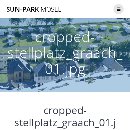
Zum
SUN-PARK
MOSEL
Inhalt
springen
cropped-
stellplatz_graach_
01.jpg
cropped-
stellplatz_graach_01.j