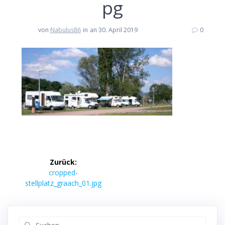
pg
von
Nabulus86
in
an 30. April 2019
0
Beitragsnavigation
Zurück:
Vorheriger
cropped-
Beitrag:
stellplatz_graach_01.jpg
Suche