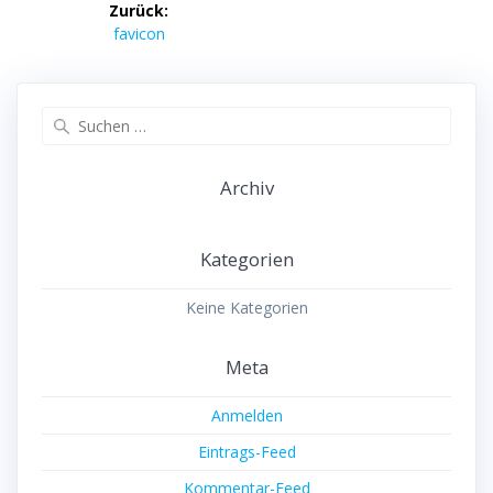
Zurück:
Vorheriger
favicon
Beitrag:
Suche
nach:
Archiv
Kategorien
Keine Kategorien
Meta
Anmelden
Eintrags-Feed
Kommentar-Feed