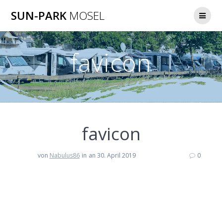
Zum
SUN-PARK
MOSEL
Inhalt
springen
favicon
favicon
von
Nabulus86
in
an 30. April 2019
0
Beitragsnavigation